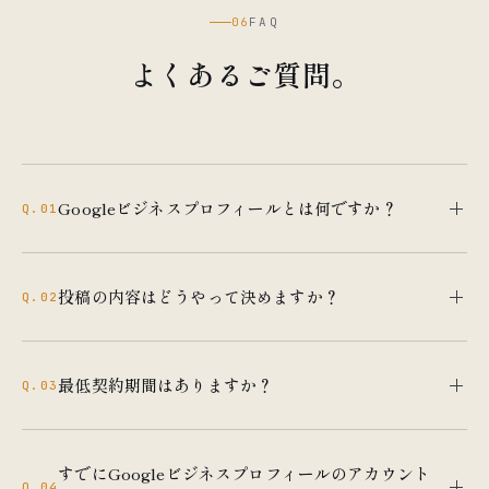
06
FAQ
よくあるご質問。
Googleビジネスプロフィールとは何ですか？
Q.01
Google検索やGoogleマップでお店を検索した際に表示さ
れるビジネス情報です。営業時間・写真・口コミ・投稿な
投稿の内容はどうやって決めますか？
Q.02
どを掲載でき、マップ検索での上位表示に欠かせない存在
です。
初回のヒアリングでお店の特徴やメニュー、ターゲット層
を伺い、投稿内容を提案します。写真の提供が難しい場合
最低契約期間はありますか？
Q.03
もご相談ください。
ありません。月ごとのご契約なので、いつでも解約いただ
けます。ただし、Googleマップ運用の効果は継続すること
すでにGoogleビジネスプロフィールのアカウント
Q.04