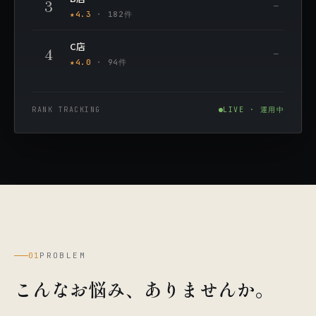
3
—
★4.3
· 182件
C店
4
—
★4.0
· 94件
RANK TRACKING
LIVE · 運用中
01
PROBLEM
こんなお悩み、ありませんか。