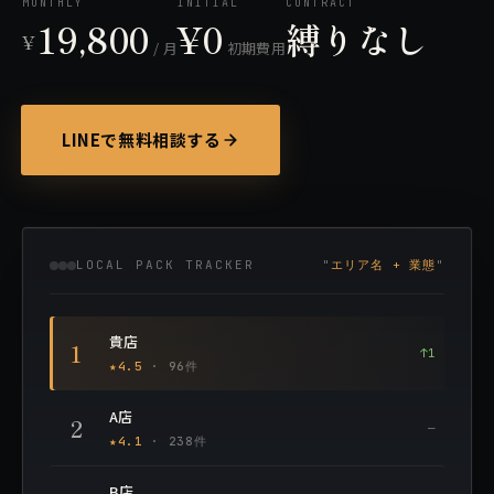
MONTHLY
INITIAL
CONTRACT
19,800
¥0
縛りなし
¥
/ 月
初期費用
LINEで無料相談する
LOCAL PACK TRACKER
エリア名 + 業態
貴店
1
↑1
★4.5
·
96
件
A店
2
—
★4.1
· 238件
B店