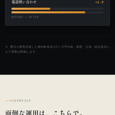
電話問い合わせ
×1.9
BEFORE → AFTER
※ 弊社が運用支援した都内飲食店の3ヶ月平均値。業態・立地・競合状況に
より実数は変動します。
03
SERVICE
面倒な運用は、こちらで。