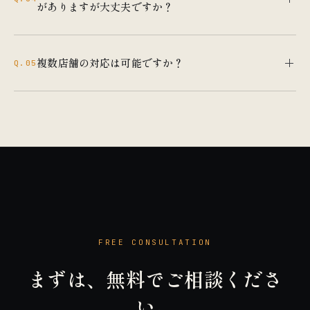
がありますが大丈夫ですか？
で高まるため、3ヶ月以上の継続をおすすめしています。
もちろん大丈夫です。既存のアカウントの最適化から対応
いたします。まだアカウントをお持ちでない場合は、新規
複数店舗の対応は可能ですか？
Q.05
作成からサポートします。
はい、複数店舗もお受けしています。2店舗以上の場合は割
引もございますので、お気軽にご相談ください。
FREE CONSULTATION
まずは、無料でご相談くださ
い。